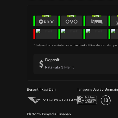
* Selama bank maintenance dan bank offline deposit dan pen
Deposit
Rata-rata 1 Menit
Bersertifikasi Dari
Tanggung Jawab Bermain
Platform Penyedia Layanan