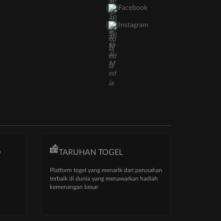
Facebook
Instagram
O
TARUHAN TOGEL
Platform togel yang menarik dari perusahan
terbaik di dunia yang menawarkan hadiah
kemenangan besar