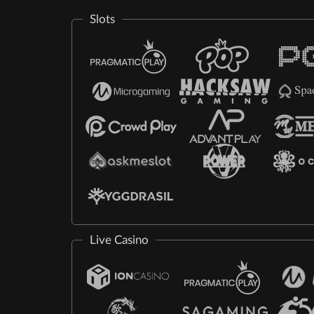
Slots
Live Casino