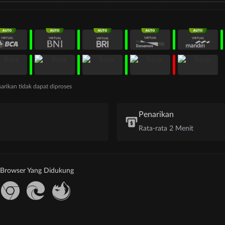
arikan tidak dapat diproses
Penarikan
Rata-rata 2 Menit
Browser Yang Didukung