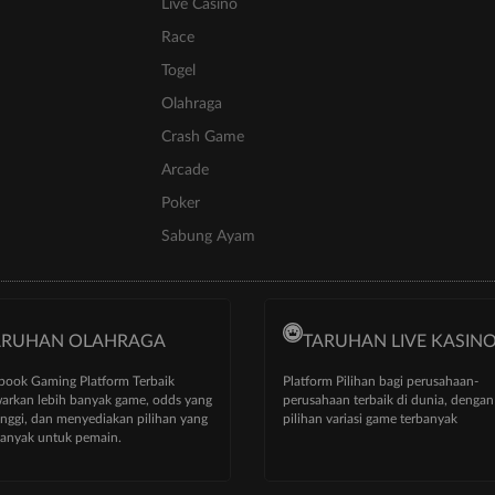
Live Casino
Race
Togel
Olahraga
Crash Game
Arcade
Poker
Sabung Ayam
ARUHAN OLAHRAGA
TARUHAN LIVE KASIN
book Gaming Platform Terbaik
Platform Pilihan bagi perusahaan-
rkan lebih banyak game, odds yang
perusahaan terbaik di dunia, dengan
tinggi, dan menyediakan pilihan yang
pilihan variasi game terbanyak
banyak untuk pemain.