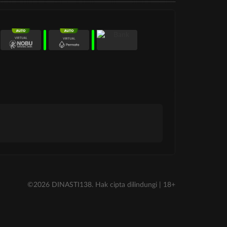
©2026 DINASTI138. Hak cipta dilindungi | 18+