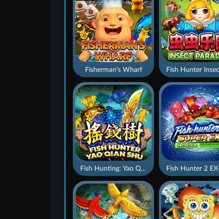
Fisherman's Wharf
Fish Hunting: Yao Qian Shu