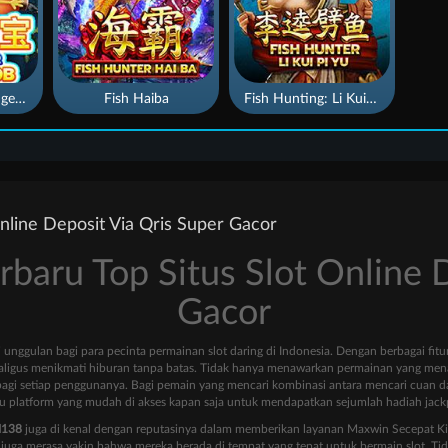
Fish Hunter Spongebob
Fish Haiba
Fish Hunting: Li Kui Pi Yu
nline Deposit Via Qris Super Gacor
baru Top Situs Slot Online 
Gacor
i unggulan bagi para pecinta permainan slot daring di Indonesia. Dengan berbagai fi
kaligus menikmati hiburan tanpa batas. Tidak hanya menawarkan permainan yang men
i setiap penggunanya. Bagi pemain yang mencari kombinasi antara mencari cuan dan 
 platform yang mudah di akses kapan saja untuk mendapatkan sejumlah hadiah jackp
I138
juga di kenal dengan reputasinya dalam memberikan layanan Maxwin Secepat Kil
uga merasa yakin bahwa mereka berada di tempat yang tepat untuk bermain slot. Tid