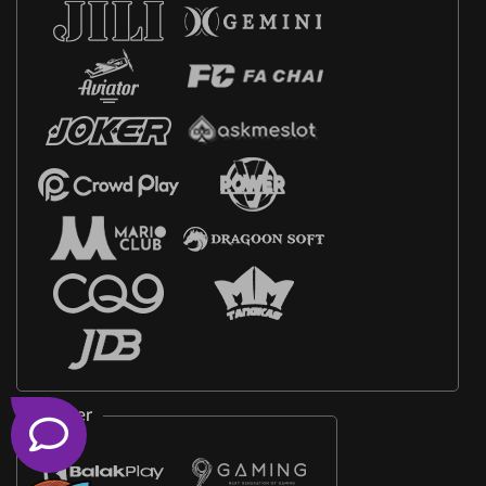
Poker