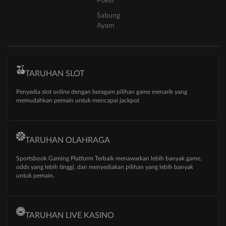
Poker
Sabung
Ayam
TARUHAN SLOT
Penyedia slot online dengan beragam pilihan game menarik yang
memudahkan pemain untuk mencapai jackpot
TARUHAN OLAHRAGA
Sportsbook Gaming Platform Terbaik menawarkan lebih banyak game,
odds yang lebih tinggi, dan menyediakan pilihan yang lebih banyak
untuk pemain.
TARUHAN LIVE KASINO