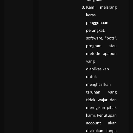
Kami melarang
keras
penggunaan
perangkat,
software, "bots",
program atau
metode apapun
yang
diaplikasikan
untuk
menghasilkan
taruhan yang
tidak wajar dan
merugikan pihak
kami. Penutupan
account akan
dilakukan tanpa