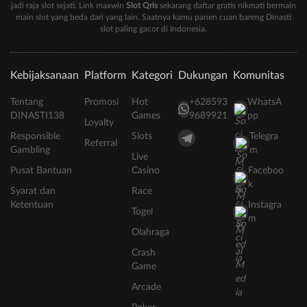
jadi raja slot sejati. Link maxwin
Slot Qris
sekarang daftar gratis nikmati bermain
main slot yang beda dari yang lain. Saatnya kamu panen cuan bareng Dinasti
slot paling gacor di Indonesia.
Kebijaksanaan
Platform
Kategori
Dukungan
Komunitas
Tentang
Promosi
Hot
+628593
WhatsA
DINASTI138
Games
9689921
pp
Loyalty
Responsible
Slots
Telegra
Referral
Gambling
m
Live
Pusat Bantuan
Casino
Faceboo
k
Syarat dan
Race
Ketentuan
Instagra
Togel
m
Olahraga
Crash
Game
Arcade