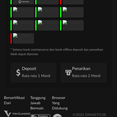
* Selama bank maintenance dan bank offline deposit dan penarikan
tidak dapat diproses
Deposit
Penarikan
Rata-rata 1 Menit
Rata-rata 2 Menit
Bersertifikasi
Tanggung
Browser
Dari
Jawab
Yang
Bermain
Didukung
©2026 DINASTI138.