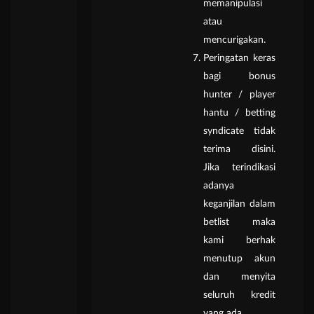
memanipulasi
atau
mencurigakan.
Peringatan keras
bagi bonus
hunter / player
hantu / betting
syndicate tidak
terima disini.
Jika terindikasi
adanya
keganjilan dalam
betlist maka
kami berhak
menutup akun
dan menyita
seluruh kredit
yang ada