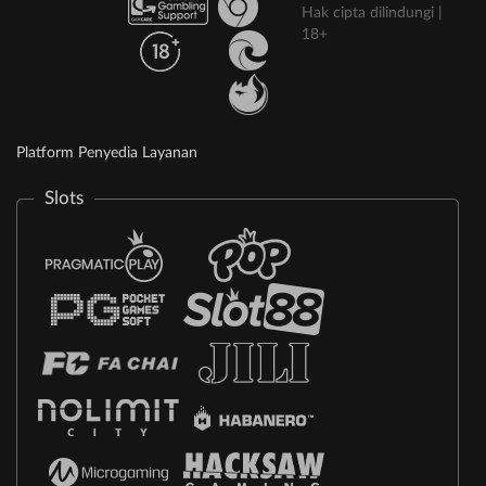
Hak cipta dilindungi |
18+
Platform Penyedia Layanan
Slots