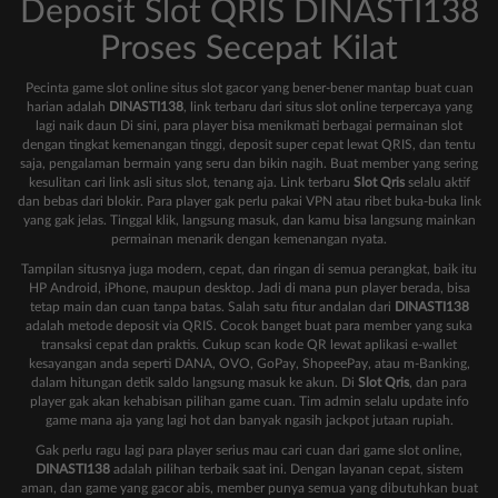
Deposit Slot QRIS DINASTI138
Proses Secepat Kilat
Pecinta game slot online situs slot gacor yang bener-bener mantap buat cuan
harian adalah
DINASTI138
, link terbaru dari situs slot online terpercaya yang
lagi naik daun Di sini, para player bisa menikmati berbagai permainan slot
dengan tingkat kemenangan tinggi, deposit super cepat lewat QRIS, dan tentu
saja, pengalaman bermain yang seru dan bikin nagih. Buat member yang sering
kesulitan cari link asli situs slot, tenang aja. Link terbaru
Slot Qris
selalu aktif
dan bebas dari blokir. Para player gak perlu pakai VPN atau ribet buka-buka link
yang gak jelas. Tinggal klik, langsung masuk, dan kamu bisa langsung mainkan
permainan menarik dengan kemenangan nyata.
Tampilan situsnya juga modern, cepat, dan ringan di semua perangkat, baik itu
HP Android, iPhone, maupun desktop. Jadi di mana pun player berada, bisa
tetap main dan cuan tanpa batas. Salah satu fitur andalan dari
DINASTI138
adalah metode deposit via QRIS. Cocok banget buat para member yang suka
transaksi cepat dan praktis. Cukup scan kode QR lewat aplikasi e-wallet
kesayangan anda seperti DANA, OVO, GoPay, ShopeePay, atau m-Banking,
dalam hitungan detik saldo langsung masuk ke akun. Di
Slot Qris
, dan para
player gak akan kehabisan pilihan game cuan. Tim admin selalu update info
game mana aja yang lagi hot dan banyak ngasih jackpot jutaan rupiah.
Gak perlu ragu lagi para player serius mau cari cuan dari game slot online,
DINASTI138
adalah pilihan terbaik saat ini. Dengan layanan cepat, sistem
aman, dan game yang gacor abis, member punya semua yang dibutuhkan buat