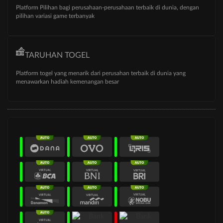
Platform Pilihan bagi perusahaan-perusahaan terbaik di dunia, dengan
pilihan variasi game terbanyak
TARUHAN TOGEL
Platform togel yang menarik dari perusahan terbaik di dunia yang
menawarkan hadiah kemenangan besar