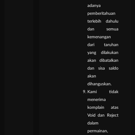
adanya
pemberitahuan
terlebih dahulu
dan semua
kemenangan
dari taruhan
yang dilakukan
akan dibatalkan
dan sisa saldo
akan
dihanguskan.
Kami tidak
menerima
komplain atas
Void dan Reject
dalam
permainan,