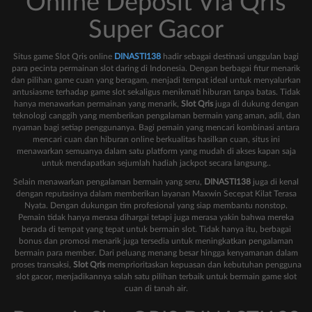
Online Deposit Via Qris
Super Gacor
Situs game Slot Qris online
DINASTI138
hadir sebagai destinasi unggulan bagi
para pecinta permainan slot daring di Indonesia. Dengan berbagai fitur menarik
dan pilihan game cuan yang beragam, menjadi tempat ideal untuk menyalurkan
antusiasme terhadap game slot sekaligus menikmati hiburan tanpa batas. Tidak
hanya menawarkan permainan yang menarik,
Slot Qris
juga di dukung dengan
teknologi canggih yang memberikan pengalaman bermain yang aman, adil, dan
nyaman bagi setiap penggunanya. Bagi pemain yang mencari kombinasi antara
mencari cuan dan hiburan online berkualitas hasilkan cuan, situs ini
menawarkan semuanya dalam satu platform yang mudah di akses kapan saja
untuk mendapatkan sejumlah hadiah jackpot secara langsung..
Selain menawarkan pengalaman bermain yang seru,
DINASTI138
juga di kenal
dengan reputasinya dalam memberikan layanan Maxwin Secepat Kilat Terasa
Nyata. Dengan dukungan tim profesional yang siap membantu nonstop.
Pemain tidak hanya merasa dihargai tetapi juga merasa yakin bahwa mereka
berada di tempat yang tepat untuk bermain slot. Tidak hanya itu, berbagai
bonus dan promosi menarik juga tersedia untuk meningkatkan pengalaman
bermain para member. Dari peluang menang besar hingga kenyamanan dalam
proses transaksi,
Slot Qris
memprioritaskan kepuasan dan kebutuhan pengguna
slot gacor, menjadikannya salah satu pilihan terbaik untuk bermain game slot
cuan di tanah air.