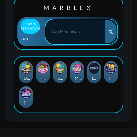
MARBLEX
SEMUA
PERMAINAN
RACE
Dragon Tiger
Tomorrow land
Super PK
Marble Run
Infinity Castle
Tokyo Drift Nitro
Tokyo Drift