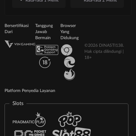
Rata-rata 1 Menit
Rata-rata 2 Menit
Bersertifikasi
Tanggung
Browser
Dari
Jawab
Yang
Bermain
Didukung
©2026 DINASTI138.
Hak cipta dilindungi |
18+
Platform Penyedia Layanan
Slots