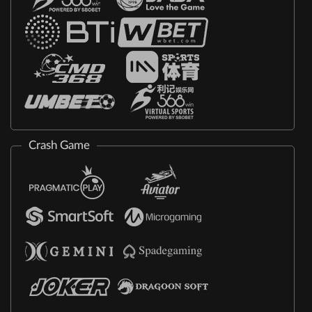
Crash Game