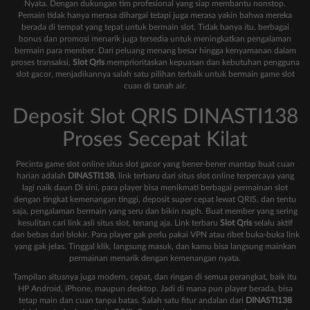
Nyata. Dengan dukungan tim profesional yang siap membantu nonstop.
Pemain tidak hanya merasa dihargai tetapi juga merasa yakin bahwa mereka
berada di tempat yang tepat untuk bermain slot. Tidak hanya itu, berbagai
bonus dan promosi menarik juga tersedia untuk meningkatkan pengalaman
bermain para member. Dari peluang menang besar hingga kenyamanan dalam
proses transaksi,
Slot Qris
memprioritaskan kepuasan dan kebutuhan pengguna
slot gacor, menjadikannya salah satu pilihan terbaik untuk bermain game slot
cuan di tanah air.
Deposit Slot QRIS DINASTI138
Proses Secepat Kilat
Pecinta game slot online situs slot gacor yang bener-bener mantap buat cuan
harian adalah
DINASTI138
, link terbaru dari situs slot online terpercaya yang
lagi naik daun Di sini, para player bisa menikmati berbagai permainan slot
dengan tingkat kemenangan tinggi, deposit super cepat lewat QRIS, dan tentu
saja, pengalaman bermain yang seru dan bikin nagih. Buat member yang sering
kesulitan cari link asli situs slot, tenang aja. Link terbaru
Slot Qris
selalu aktif
dan bebas dari blokir. Para player gak perlu pakai VPN atau ribet buka-buka link
yang gak jelas. Tinggal klik, langsung masuk, dan kamu bisa langsung mainkan
permainan menarik dengan kemenangan nyata.
Tampilan situsnya juga modern, cepat, dan ringan di semua perangkat, baik itu
HP Android, iPhone, maupun desktop. Jadi di mana pun player berada, bisa
tetap main dan cuan tanpa batas. Salah satu fitur andalan dari
DINASTI138